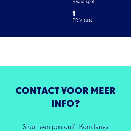
Radio spot
1
PR Visual
CONTACT VOOR MEER
INFO?
Stuur een postduif. Kom langs